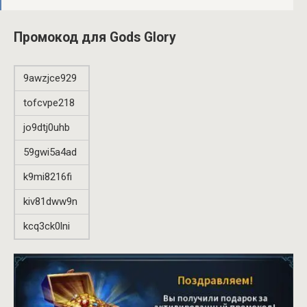
Промокод для Gods Glory
9awzjce929
tofcvpe218
jo9dtj0uhb
59gwi5a4ad
k9mi8216fi
kiv81dww9n
kcq3ck0lni