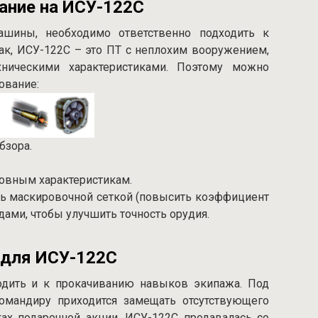
ание на ИСУ-122С
шины, необходимо ответственно подходить к
ак, ИСУ-122С – это ПТ с неплохим вооружением,
ническими характеристиками. Поэтому можно
ование:
бзора.
новным характеристикам.
ь маскировочной сеткой (повысить коэффициент
ами, чтобы улучшить точность орудия.
 для ИСУ-122С
одить и к прокачиванию навыков экипажа. Под
омандиру приходится замещать отсутствующего
ках подарочной акции, ИСУ-122С продавалась со