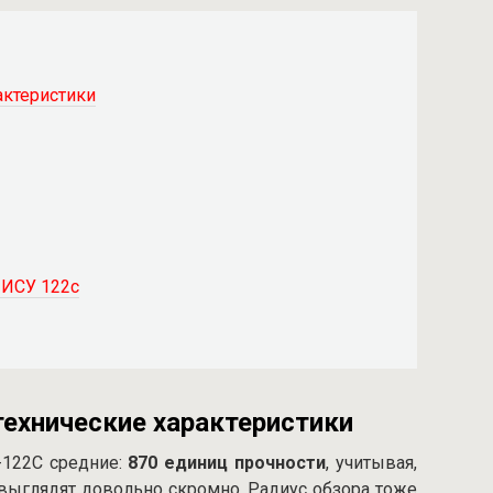
актеристики
 ИСУ 122с
ехнические характеристики
-122С средние:
870 единиц прочности
, учитывая,
 выглядят довольно скромно. Радиус обзора тоже