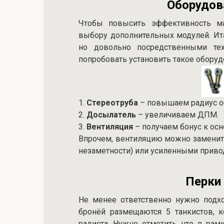
Оборудов
Чтобы повысить эффективность ма
выбору дополнительных модулей. Ит
но довольно посредственными тех
попробовать установить такое оборуд
1.
Стереотруба
– повышаем радиус о
2.
Досылатель
– увеличиваем ДПМ.
3.
Вентиляция
– получаем бонус к ос
Впрочем, вентиляцию можно заменит
незаметности) или усиленными привод
Перки
Не менее ответственно нужно подх
бронёй размещаются 5 танкистов, к
радиста. Нужно отметить, что в рам