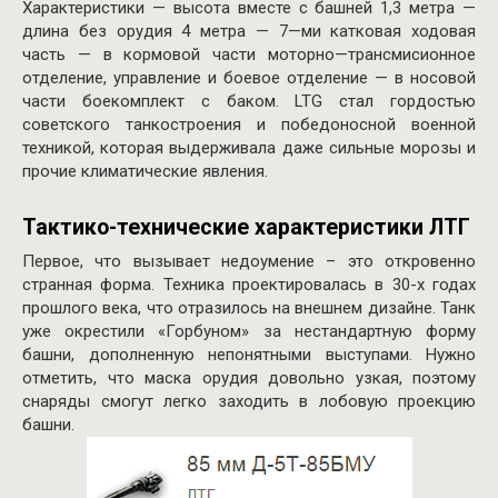
Характеристики
—
высота
вместе
с
башней
1
,
3
метра
—
длина
без
орудия
4
метра
—
7
—
ми
катковая
ходовая
часть
—
в
кормовой
части
моторно
—
трансмисионное
отделение
,
управление
и
боевое
отделение
—
в
носовой
части
боекомплект
с
баком. LTG
стал гордостью
советского танкостроения и победоносной военной
техникой, которая выдерживала даже сильные морозы и
прочие климатические явления.
Тактико-технические характеристики ЛТГ
Первое, что вызывает недоумение – это откровенно
странная форма. Техника проектировалась в 30-х годах
прошлого века, что отразилось на внешнем дизайне. Танк
уже окрестили «Горбуном» за нестандартную форму
башни, дополненную непонятными выступами. Нужно
отметить, что маска орудия довольно узкая, поэтому
снаряды смогут легко заходить в лобовую проекцию
башни.