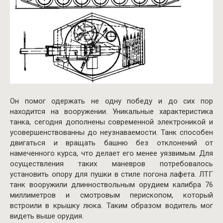
Он помог одержать не одну победу и до сих пор
находится на вооружении. Уникальные характеристика
танка, сегодня дополнены современной электроникой и
усовершенствованны до неузнаваемости. Танк способен
двигаться и вращать башню без отклонений от
намеченного курса, что делает его менее уязвимым. Для
осуществления таких маневров потребовалось
установить опору для пушки в стиле погона лафета. ЛТГ
т
анк
вооружили
длинноствольным
орудием
калибра
76
миллиметров
и
смотровым
перископом
,
который
встроили
в
крышку
люка
.
Таким
образом
водитель
мог
видеть
выше
орудия
.