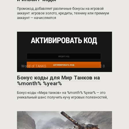
Промокод добавляет различные бонусы на игровой
аккаунт: игровое золото, кредиты, технику или премиум
аккаунт — начисляются
World of TANKS
0
Бонус коды для Мир Танков на
%month% %year%
Бонус-коды «Мира танков» на %month% %year% — это
уникальный шанс получить кучу игровых полезностей,