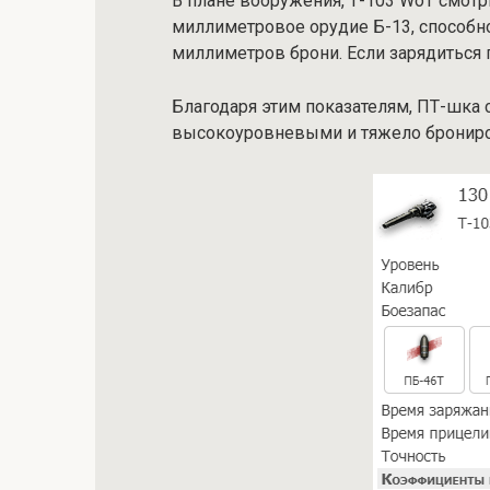
В плане вооружения, Т-103 WoT смотри
миллиметровое орудие Б-13, способн
миллиметров брони. Если зарядиться г
Благодаря этим показателям, ПТ-шка
высокоуровневыми и тяжело бронир