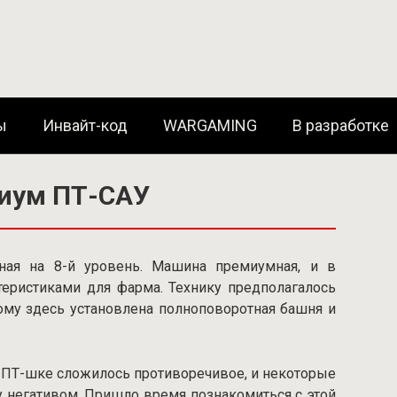
ы
Инвайт-код
WARGAMING
В разработке
миум ПТ-САУ
нная на 8-й уровень. Машина премиумная, и в
теристиками для фарма. Технику предполагалось
тому здесь установлена полноповоротная башня и
о ПТ-шке сложилось противоречивое, и некоторые
 негативом. Пришло время познакомиться с этой