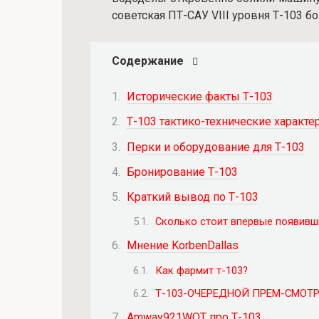
советская ПТ-САУ VIII уровня Т-103 б
Содержание
Исторические факты Т-103
Т-103 тактико-технические характе
Перки и оборудование для Т-103
Бронирование Т-103
Краткий вывод по Т-103
Сколько стоит впервые появивш
Мнение KorbenDallas
Как фармит т-103?
Т-103-ОЧЕРЕДНОЙ ПРЕМ-СМОТР
Amway921WOT про Т-103