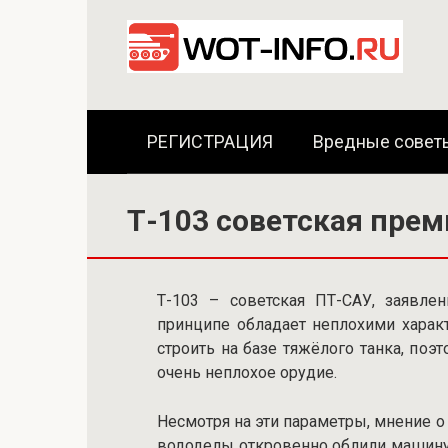
Перейти
к
контенту
РЕГИСТРАЦИЯ
Вредные совет
Т-103 советская пре
Т-103 – советская ПТ-САУ, заявле
принципе обладает неплохими харак
строить на базе тяжёлого танка, поэ
очень неплохое орудие.
Несмотря на эти параметры, мнение 
вододелы откровенно облили машину