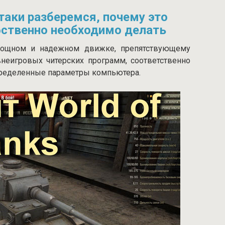
-таки разберемся, почему это
бственно необходимо делать
 мощном и надежном движке, препятствующему
внеигровых читерских программ, соответственно
ределенные параметры компьютера.