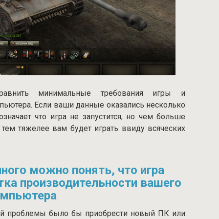
равнить минимальные требования игры и
пьютера. Если ваши данные оказались несколько
значает что игра не запустится, но чем больше
 тем тяжелее вам будет играть ввиду всяческих
ного можно понять, что игра
тка производительности вашего
омпьютера
й проблемы было бы приобрести новый ПК или