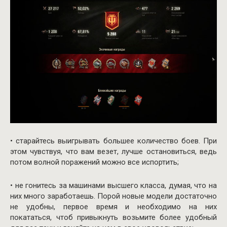
• старайтесь выигрывать большее количество боев. При
этом чувствуя, что вам везет, лучше остановиться, ведь
потом волной поражений можно все испортить;
• не гонитесь за машинами высшего класса, думая, что на
них много заработаешь. Порой новые модели достаточно
не удобны, первое время и необходимо на них
покататься, чтоб привыкнуть возьмите более удобный