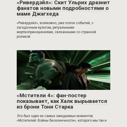
«Ривердэйл»: Скит Ульрих дразнит
фанатов новыми подробностями о
маме Джагхеда
«Ривердэйл», возможно, уже полон событий, с
загадочным культом, ритуальными
жертвоприношениями, связанными со странной
ролевой
КИНО
0
«Мстители 4»: фан-постер
показывает, как Халк вырывается
из брони Тони Старка
Это был один их самых ожидаемых моментов
«Мстителей: Войны бесконечности», которого мы так и