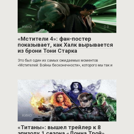
КИНО
0
«Мстители 4»: фан-постер
показывает, как Халк вырывается
из брони Тони Старка
Это был один их самых ожидаемых моментов
«Мстителей: Войны бесконечности», которого мы так и
КИНО
0
«Титаны»: вышел трейлер к 8
эпизоду 1 сезона «Донна Трой»