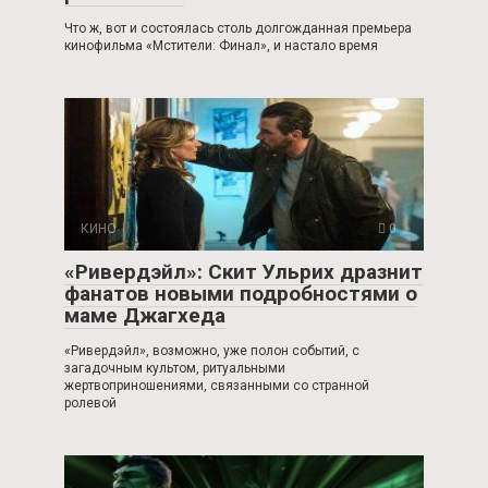
Что ж, вот и состоялась столь долгожданная премьера
кинофильма «Мстители: Финал», и настало время
КИНО
0
«Ривердэйл»: Скит Ульрих дразнит
фанатов новыми подробностями о
маме Джагхеда
«Ривердэйл», возможно, уже полон событий, с
загадочным культом, ритуальными
жертвоприношениями, связанными со странной
ролевой